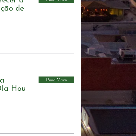
recer à
ção de
Read More
 a
 Ola Hou