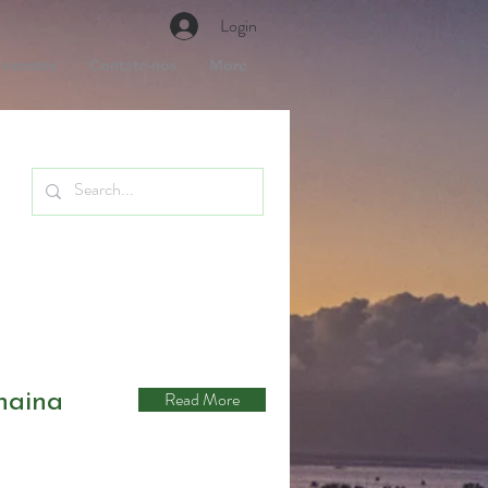
Login
 eventos
Contate-nos
More
Read More
haina